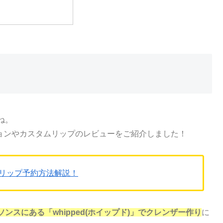
ね。
ションやカスタムリップのレビューをご紹介しました！
リップ予約方法解説！
ソンスにある「whipped(ホイップド)」でクレンザー作り
に