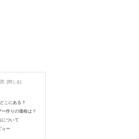
次
dはどこにある？
ザー作りの価格は？
法について
ビュー