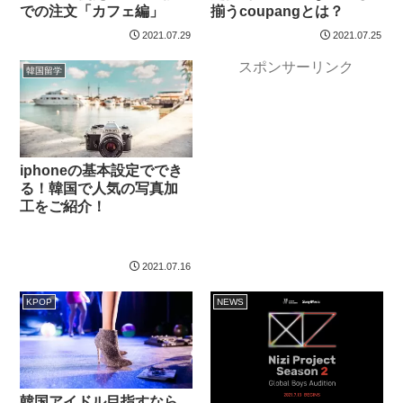
での注文「カフェ編」
揃うcoupangとは？
2021.07.29
2021.07.25
スポンサーリンク
韓国留学
iphoneの基本設定ででき
る！韓国で人気の写真加
工をご紹介！
2021.07.16
KPOP
NEWS
韓国アイドル目指すなら