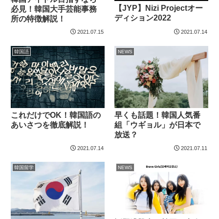
【JYP】Nizi Projectオー
必見！韓国大手芸能事務
ディション2022
所の特徴解説！
2021.07.15
2021.07.14
韓国語
NEWS
これだけでOK！韓国語の
早くも話題！韓国人気番
あいさつを徹底解説！
組「ウギョル」が日本で
放送？
2021.07.14
2021.07.11
韓国留学
NEWS