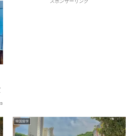
スポンサーリンク
つ
介
23
韓国留学