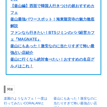
【釜山編】西面で韓国人行きつけの超おすすめカ
フェ
釜山最強パワースポット！海東龍宮寺の魅力徹底
解説
ファンなら行きたい！BTSジミンのパパ経営カフ
ェ『MAGNATE』
釜山にもあった！激安なのに当たりすぎて怖い最
強占い店紹介
釜山に行くなら絶対食べたい！おすすめの名店グ
ルメはこれ！
関連
楽園のようなカフェ！一度は
釜山にもあった！激安なのに
行ってみたいCORALANIと
当たりすぎて怖い最強占い店