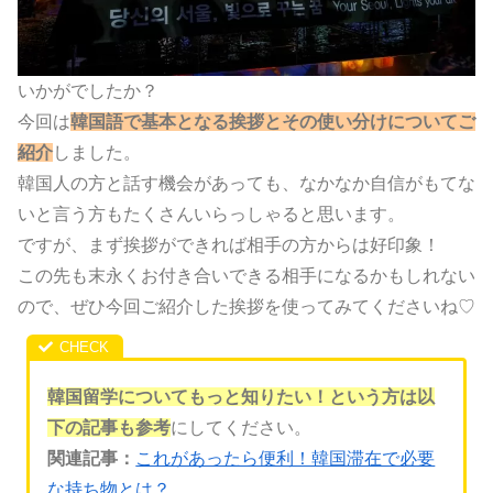
いかがでしたか？
今回は
韓国語で基本となる挨拶とその使い分けについてご
紹介
しました。
韓国人の方と話す機会があっても、なかなか自信がもてな
いと言う方もたくさんいらっしゃると思います。
ですが、まず挨拶ができれば相手の方からは好印象！
この先も末永くお付き合いできる相手になるかもしれない
ので、ぜひ今回ご紹介した挨拶を使ってみてくださいね♡
韓国留学についてもっと知りたい！という方は以
下の記事も参考
にしてください。
関連記事：
これがあったら便利！韓国滞在で必要
な持ち物とは？