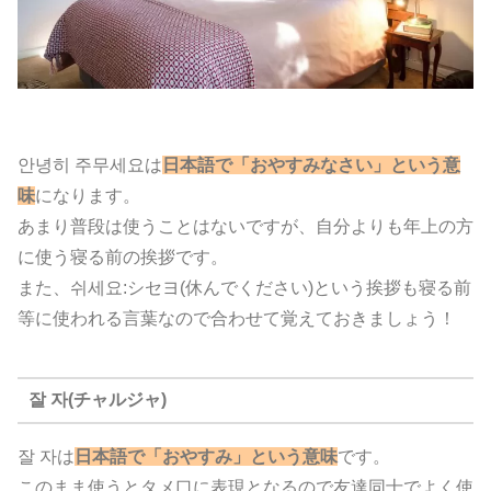
안녕히 주무세요は
日本語で「おやすみなさい」という意
味
になります。
あまり普段は使うことはないですが、自分よりも年上の方
に使う寝る前の挨拶です。
また、쉬세요:シセヨ(休んでください)という挨拶も寝る前
等に使われる言葉なので合わせて覚えておきましょう！
잘 자(チャルジャ)
잘 자は
日本語で「おやすみ」という意味
です。
このまま使うとタメ口に表現となるので友達同士でよく使