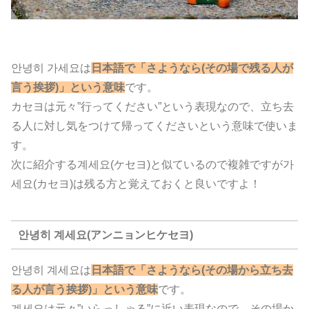
안녕히 가세요は
日本語で「さようなら(その場で残る人が
言う挨拶)」という意味
です。
カセヨは元々”行ってください”という表現なので、立ち去
る人に対し気をつけて帰ってくださいという意味で使いま
す。
次に紹介する계세요(ケセヨ)と似ているので複雑ですが가
세요(カセヨ)は残る方と覚えておくと良いですよ！
안녕히 계세요(アンニョンヒケセヨ)
안녕히 계세요は
日本語で「さようなら(その場から立ち去
る人が言う挨拶)」という意味
です。
계세요は元々”いらっしゃる”に近い表現なので、その場か