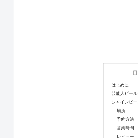
目
はじめに
芸能人ピール
シャインビー
場所
予約方法
営業時間
レビュー