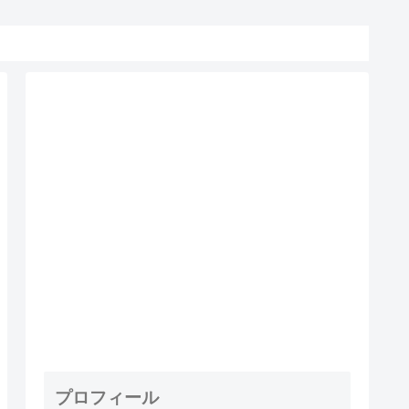
プロフィール