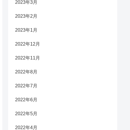
2023年3月
2023年2月
2023年1月
2022年12月
2022年11月
2022年8月
2022年7月
2022年6月
2022年5月
2022年4月