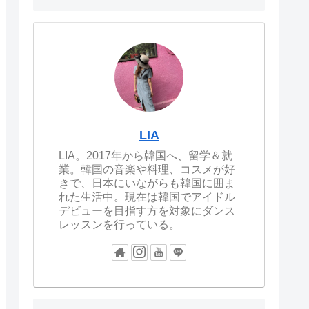
LIA
LIA。2017年から韓国へ、留学＆就
業。韓国の音楽や料理、コスメが好
きで、日本にいながらも韓国に囲ま
れた生活中。現在は韓国でアイドル
デビューを目指す方を対象にダンス
レッスンを行っている。