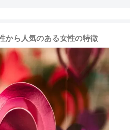
性から人気のある女性の特徴