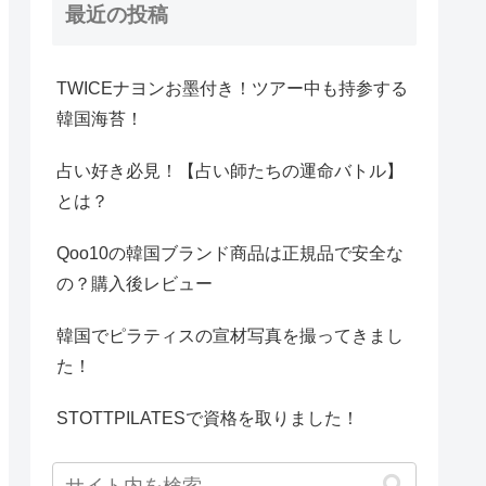
最近の投稿
TWICEナヨンお墨付き！ツアー中も持参する
韓国海苔！
占い好き必見！【占い師たちの運命バトル】
とは？
Qoo10の韓国ブランド商品は正規品で安全な
の？購入後レビュー
韓国でピラティスの宣材写真を撮ってきまし
た！
STOTTPILATESで資格を取りました！