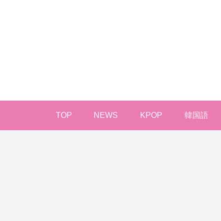
TOP
NEWS
KPOP
韓国語