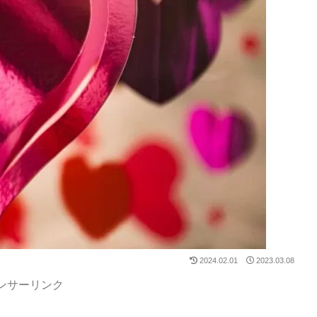
2024.02.01
2023.03.08
ンサーリンク