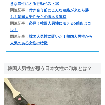
きな異性にとる行動ベスト10
関連記事：
付き合う前にこんな連絡が来たら勝
ち！韓国人男性からの脈あり連絡
関連記事：
必見！韓国人男性にモテる5箇条はコ
レ！
関連記事：
韓国人男性に聞いた！韓国人男性から
人気のある女性の特徴
韓国人男性が思う日本女性の印象とは？