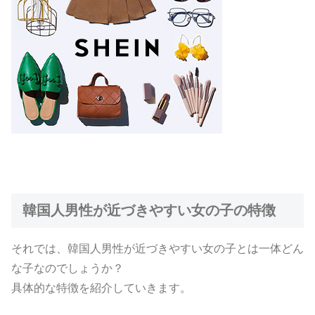
韓国人男性が近づきやすい女の子の特徴
それでは、韓国人男性が近づきやすい女の子とは一体どん
な子なのでしょうか？
具体的な特徴を紹介していきます。