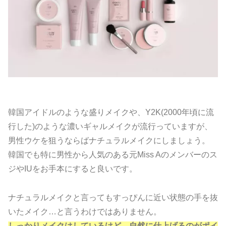
韓国アイドルのような盛りメイクや、Y2K(2000年頃に流
行した)のような濃いギャルメイクが流行っていますが、
男性ウケを狙うならばナチュラルメイクにしましょう。
韓国でも特に男性から人気のある元Miss Aのメンバーのス
ジやIUをお手本にすると良いです。
ナチュラルメイクと言ってもすっぴんに近い状態の手を抜
いたメイク…と言うわけではありません。
しっかりメイクはしているけど、自然に仕上げるのがポイ