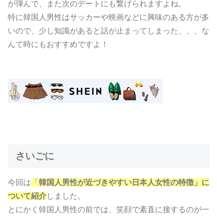
が弾んで、また次のデートにも繋げられますよね。
特に韓国人男性はサッカーや映画などに興味のある方が多
いので、少し知識があると話が止まってしまった、、、な
んて時にもおすすめですよ！
さいごに
今回は
「
韓国人男性が近づきやすい日本人女性の特徴」に
ついて紹介
しました。
とにかく韓国人男性の前では、笑顔で素直に接するのが一