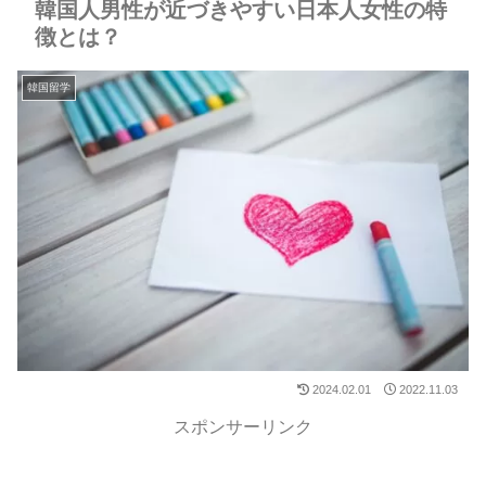
韓国人男性が近づきやすい日本人女性の特
徴とは？
韓国留学
2024.02.01
2022.11.03
スポンサーリンク