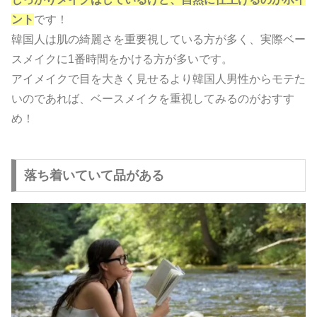
ント
です！
韓国人は肌の綺麗さを重要視している方が多く、実際ベー
スメイクに1番時間をかける方が多いです。
アイメイクで目を大きく見せるより韓国人男性からモテた
いのであれば、ベースメイクを重視してみるのがおすす
め！
落ち着いていて品がある