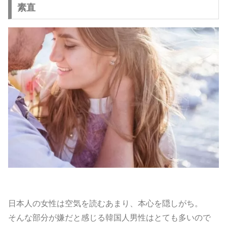
素直
日本人の女性は空気を読むあまり、本心を隠しがち。
そんな部分が嫌だと感じる韓国人男性はとても多いので