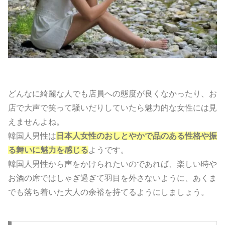
どんなに綺麗な人でも店員への態度が良くなかったり、お
店で大声で笑って騒いだりしていたら魅力的な女性には見
えませんよね。
韓国人男性は
日本人女性のおしとやかで品のある性格や振
る舞いに魅力を感じる
ようです。
韓国人男性から声をかけられたいのであれば、楽しい時や
お酒の席ではしゃぎ過ぎて羽目を外さないように、あくま
でも落ち着いた大人の余裕を持てるようにしましょう。