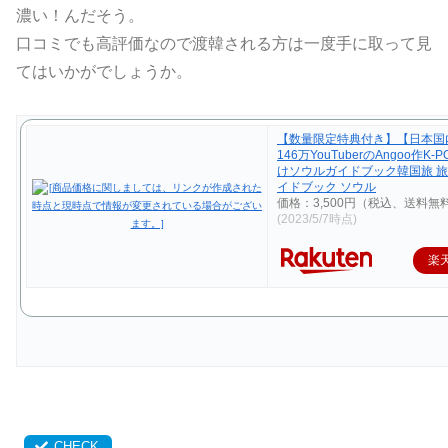
濃い！んだそう。
口コミでも高評価なので渡韓される方は一度手に取って見
てはいかがでしょうか。
【数量限定特典付き】【日本国
146万YouTuberのAngoo作K
けソウルガイドブック韓国旅 旅
イドブック ソウル
価格：3,500円（税込、送料無料
(2023/5/7時点)
楽