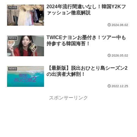
2024年流行間違いなし！韓国Y2Kフ
NEWS
ァッション徹底解説
2024.06.02
TWICEナヨンお墨付き！ツアー中も
NEWS
持参する韓国海苔！
2026.05.02
【最新版】脱出おひとり島シーズン2
NEWS
の出演者大解剖！
2022.12.25
スポンサーリンク