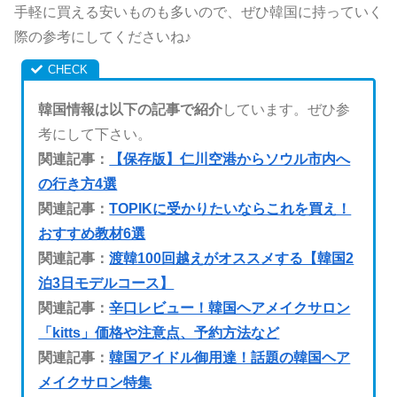
手軽に買える安いものも多いので、ぜひ韓国に持っていく
際の参考にしてくださいね♪
韓国情報は以下の記事で紹介
しています。ぜひ参
考にして下さい。
関連記事：
【保存版】仁川空港からソウル市内へ
の行き方4選
関連記事：
TOPIKに受かりたいならこれを買え！
おすすめ教材6選
関連記事：
渡韓100回越えがオススメする【韓国2
泊3日モデルコース】
関連記事：
辛口レビュー！韓国ヘアメイクサロン
「kitts」価格や注意点、予約方法など
関連記事：
韓国アイドル御用達！話題の韓国ヘア
メイクサロン特集