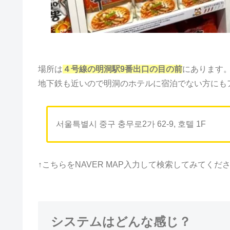
場所は
４号線の明洞駅9番出口の目の前
にあります
地下鉄も近いので明洞のホテルに宿泊でない方にも
서울특별시 중구 충무로2가 62-9, 호텔 1F
↑こちらをNAVER MAP入力して検索してみてくださ
システムはどんな感じ？