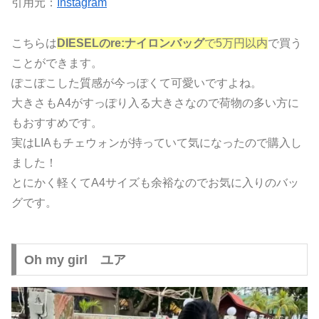
引用元：
Instagram
こちらは
DIESELのre:ナイロンバッグ
で5万円以内
で買う
ことができます。
ぽこぽこした質感が今っぽくて可愛いですよね。
大きさもA4がすっぽり入る大きさなので荷物の多い方に
もおすすめです。
実はLIAもチェウォンが持っていて気になったので購入し
ました！
とにかく軽くてA4サイズも余裕なのでお気に入りのバッ
グです。
Oh my girl ユア