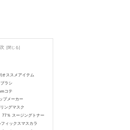
次
ガ割オススメアイテム
 毛穴ブラシ
0mmコテ
m リップメーカー
モデリングマスク
ミ 77％ スージングトナー
ールフィックスマスカラ